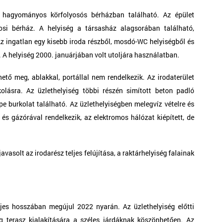
, hagyományos körfolyosós bérházban található. Az épület 
rosi bérház. A helyiség a társasház alagsorában található, 
 Az ingatlan egy kisebb iroda részből, mosdó-WC helyiségből és 
l. A helyiség 2000. januárjában volt utoljára használatban.
ető meg, ablakkal, portállal nem rendelkezik. Az irodaterület 
kolásra. Az üzlethelyiség többi részén simított beton padló 
pe burkolat található. Az üzlethelyiségben melegvíz vételre és 
és gázórával rendelkezik, az elektromos hálózat kiépített, de 
avasolt az irodarész teljes felújítása, a raktárhelyiség falainak 
jes hosszában megújul 2022 nyarán. Az üzlethelyiség előtti 
ég terasz kialakítására a széles járdáknak köszönhetően. Az 