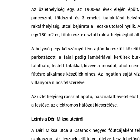
Az üzlethelyiség egy, az 1900-as évek elején épült
pinceszint, földszint és 3 emelet kialakítású belvá
raktárhelyiség, utcai bejárata a Fecske utcáról nyílik.
egy 180 m2-es, több részre osztott raktárhelyiségből ál
A helyiség egy kétszárnyú fém ajtón keresztül közelíth
parkettázott, a falai pedig lambériával kerültek bur
található, festett falakkal, kivéve a mosdót, ahol csem
fűtésre alkalmas készülék nincs. Az ingatlan saját víz 
villanyóra nincs felszerelve.
Az üzlethelyiség rossz állapotú, használatbavétel előtt j
a festése, az elektromos hálózat kicserélése. 
Leírás a Déri Miksa utcáról
A Déri Miksa utca a Csarnok negyed főutcájaként tel
szakaszon fák lesznek elültetve, illetve lesz lehetős