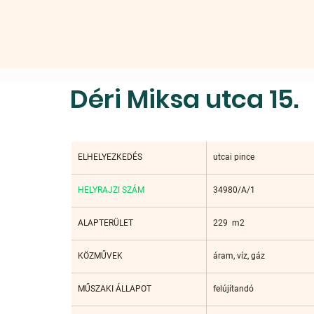
Déri Miksa utca 15.
​ELHELYEZKEDÉS
utcai pince
HELYRAJZI SZÁM
34980/A/1
​ALAPTERÜLET
229  m2
KÖZMŰVEK
áram, víz, gáz
​MŰSZAKI ÁLLAPOT
felújítandó