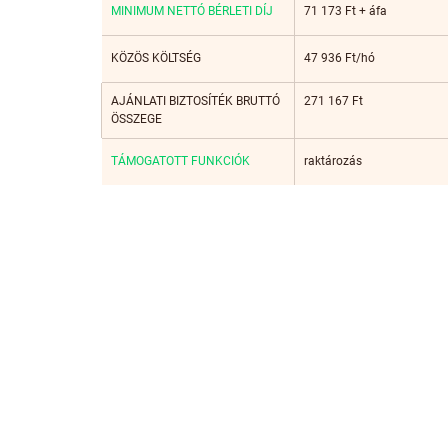
MINIMUM NETTÓ BÉRLETI DÍJ
71 173 Ft + áfa
KÖZÖS KÖLTSÉG
47 936 Ft/hó
AJÁNLATI BIZTOSÍTÉK BRUTTÓ 
271 167 Ft
ÖSSZEGE
TÁMOGATOTT FUNKCIÓK
raktározás