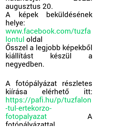
augusztus 20.
A képek beküldésének 
helye: 
www.facebook.com/tuzfa
lontul
 oldal
Ősszel a legjobb képekből 
kiállítást készül a 
negyedben.
A fotópályázat részletes 
kiírása elérhető itt: 
https://pafi.hu/p/tuzfalon
-tul-ertekorzo-
fotopalyazat
 A 
fotópályázattal 
kapcsolatos kérdéseket a  