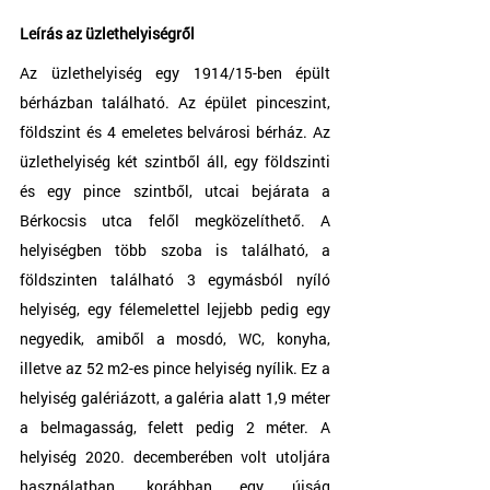
Leírás az üzlethelyiségről
Az üzlethelyiség egy 1914/15-ben épült 
bérházban található. Az épület pinceszint, 
földszint és 4 emeletes belvárosi bérház. Az 
üzlethelyiség két szintből áll, egy földszinti 
és egy pince szintből, utcai bejárata a 
Bérkocsis utca felől megközelíthető. A 
helyiségben több szoba is található, a 
földszinten található 3 egymásból nyíló 
helyiség, egy félemelettel lejjebb pedig egy 
negyedik, amiből a mosdó, WC, konyha, 
illetve az 52 m2-es pince helyiség nyílik. Ez a 
helyiség galériázott, a galéria alatt 1,9 méter 
a belmagasság, felett pedig 2 méter. A 
helyiség 2020. decemberében volt utoljára 
használatban, korábban egy újság 