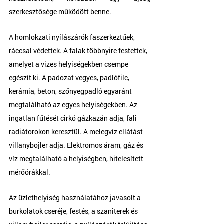
szerkesztősége működött benne.
A homlokzati nyílászárók faszerkeztűek, 
ráccsal védettek. A falak többnyire festettek, 
amelyet a vizes helyiségekben csempe 
egészít ki. A padozat vegyes, padlófilc, 
kerámia, beton, szőnyegpadló egyaránt 
megtalálható az egyes helyiségekben. Az 
ingatlan fűtését cirkó gázkazán adja, fali 
radiátorokon keresztül. A melegvíz ellátást 
villanybojler adja. Elektromos áram, gáz és 
víz megtalálható a helyiségben, hitelesített 
mérőórákkal.
Az üzlethelyiség használatához javasolt a 
burkolatok cseréje, festés, a szaniterek és 