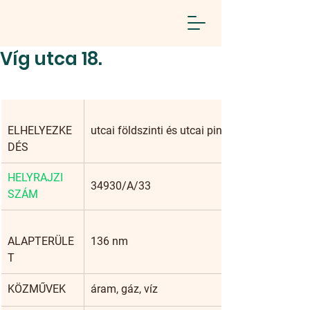
Víg utca 18.
ELHELYEZKE
utcai földszinti és utcai pince
DÉS
HELYRAJZI 
34930/A/33
SZÁM
ALAPTERÜLE
136 nm
T
KÖZMŰVEK
áram, gáz, víz