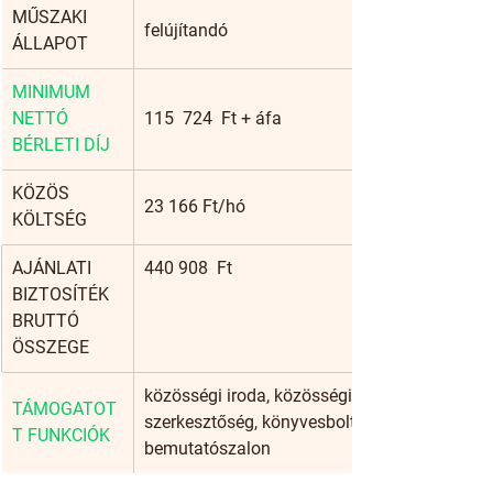
​MŰSZAKI 
felújítandó
ÁLLAPOT
MINIMUM 
NETTÓ 
115  724  Ft + áfa
BÉRLETI DÍJ
KÖZÖS 
23 166 Ft/hó
KÖLTSÉG
AJÁNLATI 
440 908  Ft
BIZTOSÍTÉK 
BRUTTÓ 
ÖSSZEGE
közösségi iroda, közösségi tér, iroda, 
TÁMOGATOT
szerkesztőség, könyvesbolt, stúdió, 
T FUNKCIÓK
bemutatószalon