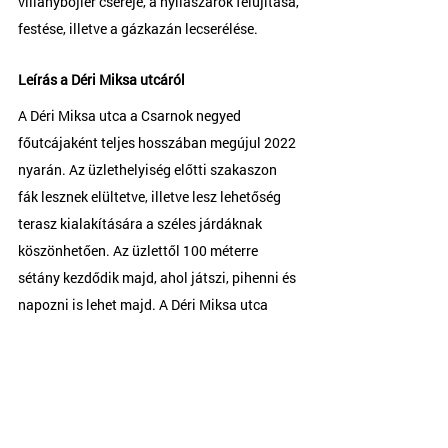
villanybojler cseréje, a nyílászárók felújítása, 
festése, illetve a gázkazán lecserélése.
Leírás a Déri Miksa utcáról
A Déri Miksa utca a Csarnok negyed 
főutcájaként teljes hosszában megújul 2022 
nyarán. Az üzlethelyiség előtti szakaszon 
fák lesznek elültetve, illetve lesz lehetőség 
terasz kialakítására a széles járdáknak 
köszönhetően. Az üzlettől 100 méterre 
sétány kezdődik majd, ahol játszi, pihenni és 
napozni is lehet majd. A Déri Miksa utca 
megújításáról részletesen a 
www.megujuloderiutca.hu
 oldalon olvashat. 
Részletes alaprajz
 (pdf)
Tulajdoni lap
 (pdf)