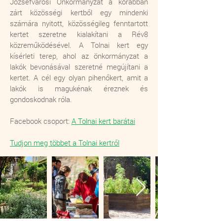
Józsefvárosi Önkormányzat a korábban
zárt közösségi kertből egy mindenki
számára nyitott, közösségileg fenntartott
kertet szeretne kialakítani a Rév8
közreműködésével. A Tolnai kert egy
kísérleti terep, ahol az önkormányzat a
lakók bevonásával szeretné megújítani a
kertet. A cél egy olyan pihenőkert, amit a
lakók is magukénak éreznek és
gondoskodnak róla.
Facebook csoport:
A Tolnai kert barátai
Tudjon meg többet a Tolnai kertről