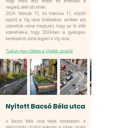
hogy mitől lesz élőbb és élhetőbb a
negyed, akik ott élnek.
2024. február 12. és március 11. között
zajlott a Víg utca értékelése, amiben azt
szerettük volna megtudni, hogy az itt élők
szeretnék-e, hogy 2024-ben is gyalogos-
kerékpáros zóna legyen a Víg utca.
Tudjon meg többet a Vígabb utcáról!
Nyitott Bacsó Béla utca
A Bacsó Béla utca teljes hosszában, a
Népszínház utcától egészen a Vásár utcáig