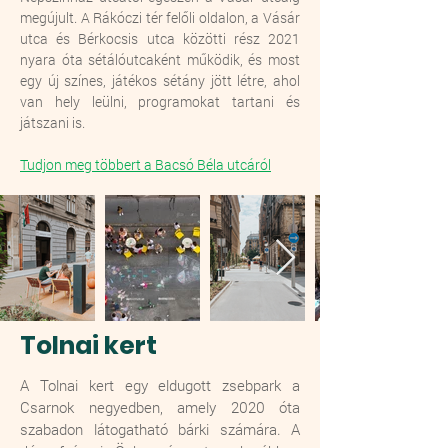
megújult. A Rákóczi tér felőli oldalon, a Vásár
utca és Bérkocsis utca közötti rész 2021
nyara óta sétálóutcaként működik, és most
egy új színes, játékos sétány jött létre, ahol
van hely leülni, programokat tartani és
játszani is.
Tudjon meg többert a Bacsó Béla utcáról
Tolnai kert
A Tolnai kert egy eldugott zsebpark a
Csarnok negyedben, amely 2020 óta
szabadon látogatható bárki számára. A