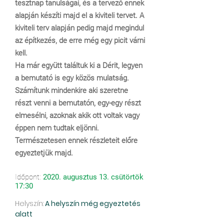
tesztnap tanulságai, és a tervező ennek
alapján készíti majd el a kiviteli tervet. A
kiviteli terv alapján pedig majd megindul
az építkezés, de erre még egy picit várni
kell.
Ha már együtt találtuk ki a Dérit, legyen
a bemutató is egy közös mulatság.
Számítunk mindenkire aki szeretne
részt venni a bemutatón, egy-egy részt
elmesélni, azoknak akik ott voltak vagy
éppen nem tudtak eljönni.
Természetesen ennek részleteit előre
egyeztetjük majd.
Időpont:
2020. augusztus 13. csütörtök
17:30
Helyszín:
A helyszín még egyeztetés
alatt