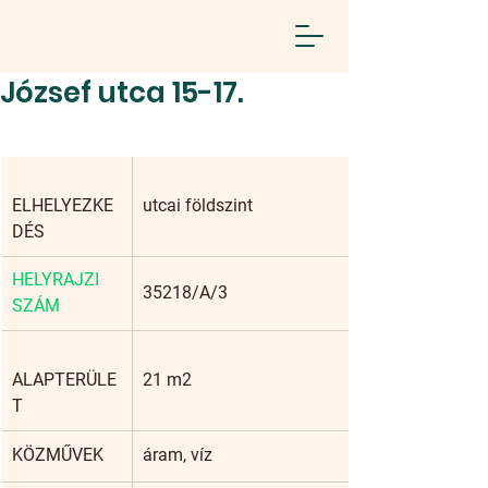
József utca 15-17.
ELHELYEZKE
utcai földszint
DÉS
HELYRAJZI 
35218/A/3
SZÁM
ALAPTERÜLE
21 m2
T
KÖZMŰVEK
áram, víz