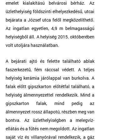
emelet kialakítású belvárosi bérház. Az 
üzlethelyiség földszinti elhelyezkedésű, utcai 
bejárata a József utca felől megközelíthető. 
Az ingatlan egyetlen, 4,9 m belmagasságú 
helyiségből áll. A helyiség 2015. októberében 
volt utoljára használatban.
A bejárati ajtó és felette található ablak 
faszerkezetű, fém ráccsal védett. A teljes 
helyiség kerámia járólappal van burkolva. A 
falak előtt gipszkarton előtétfal található, a 
helyiség álmennyezettel rendelkezik. Mind a 
gipszkarton falak, mind pedig az 
álmennyezet rossz állapotú, részben meg van 
bontva. Az üzlethelyiségben a melegvíz-
ellátás és a fűtés nem megoldott. Az ingatlan 
saját víz és villanyórával rendelkezik, a gáz 