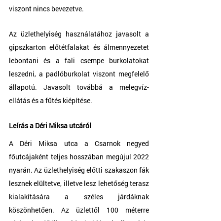
viszont nincs bevezetve.
Az üzlethelyiség használatához javasolt a 
gipszkarton előtétfalakat és álmennyezetet 
lebontani és a fali csempe burkolatokat 
leszedni, a padlóburkolat viszont megfelelő 
állapotú. Javasolt továbbá a melegvíz-
ellátás és a fűtés kiépítése.
Leírás a Déri Miksa utcáról
A Déri Miksa utca a Csarnok negyed 
főutcájaként teljes hosszában megújul 2022 
nyarán. Az üzlethelyiség előtti szakaszon fák 
lesznek elültetve, illetve lesz lehetőség terasz 
kialakítására a széles járdáknak 
köszönhetően. Az üzlettől 100 méterre 