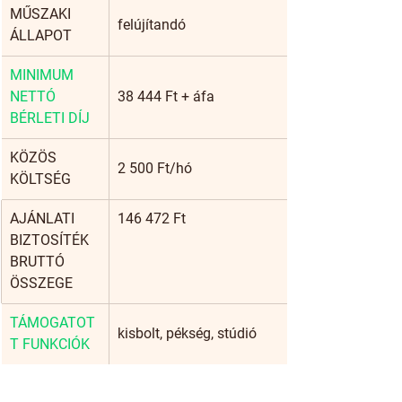
​MŰSZAKI 
felújítandó
ÁLLAPOT
MINIMUM 
NETTÓ 
38 444 Ft + áfa
BÉRLETI DÍJ
KÖZÖS 
2 500 Ft/hó
KÖLTSÉG
AJÁNLATI 
146 472 Ft
BIZTOSÍTÉK 
BRUTTÓ 
ÖSSZEGE
TÁMOGATOT
kisbolt, pékség, stúdió
T FUNKCIÓK