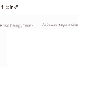
Az összes megtekintése
Friss bejegyzések