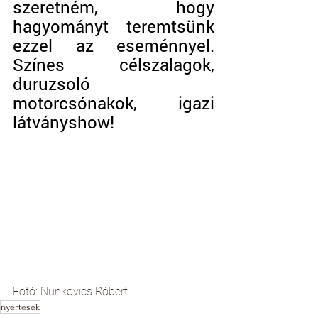
szeretném, hogy 
hagyományt teremtsünk 
ezzel az eseménnyel. 
Színes célszalagok, 
duruzsoló 
motorcsónakok, igazi 
látványshow!
Fotó: Nunkovics Róbert
nyertesek